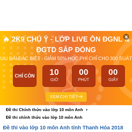
🔥 2K9 CHÚ Ý - LỚP LIVE ÔN ĐGNL &
ĐGTD SẮP ĐÓNG
ƯU ĐÃI ĐẶC BIỆT - GIẢM 50% HỌC PHÍ CHỈ CHO 300 SUẤT
09
59
59
CHỈ CÒN
GIỜ
PHÚT
GIÂY
XEM CHI TIẾT
Đề thi Chính thức vào lớp 10 môn Anh
Đề thi chính thức vào lớp 10 môn Anh
Đề thi vào lớp 10 môn Anh tỉnh Thanh Hóa 2018