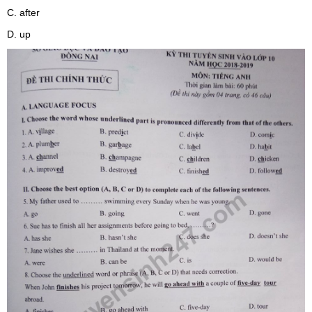
C. after
D. up