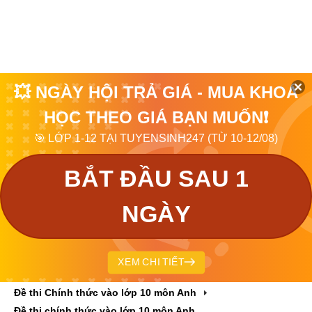
💥 NGÀY HỘI TRẢ GIÁ - MUA KHOÁ
HỌC THEO GIÁ BẠN MUỐN❗
🎯 LỚP 1-12 TẠI TUYENSINH247 (TỪ 10-12/08)
BẮT ĐẦU SAU 1
NGÀY
XEM CHI TIẾT
Đề thi Chính thức vào lớp 10 môn Anh
Đề thi chính thức vào lớp 10 môn Anh