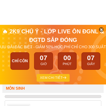
🔥 2K9 CHÚ Ý - LỚP LIVE ÔN ĐGNL &
ĐGTD SẮP ĐÓNG
ƯU ĐÃI ĐẶC BIỆT - GIẢM 50% HỌC PHÍ CHỈ CHO 300 SUẤT
07
00
07
CHỈ CÒN
GIỜ
PHÚT
GIÂY
XEM CHI TIẾT
MÔN SINH