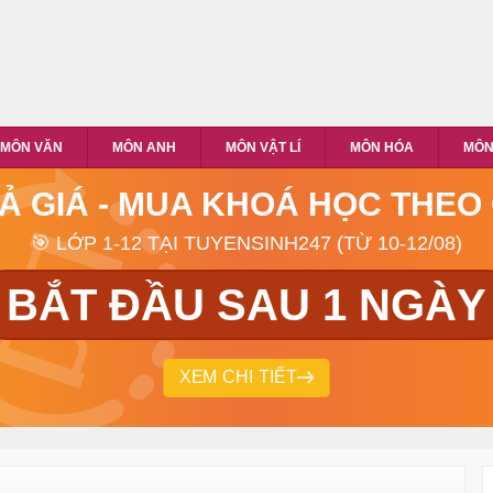
MÔN VĂN
MÔN ANH
MÔN VẬT LÍ
MÔN HÓA
MÔN
RẢ GIÁ - MUA KHOÁ HỌC THEO
🎯 LỚP 1-12 TẠI TUYENSINH247 (TỪ 10-12/08)
BẮT ĐẦU SAU 1 NGÀY
XEM CHI TIẾT