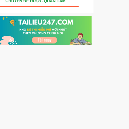
CHUYÊN ĐỀ ĐƯỢC QUAN TÂM