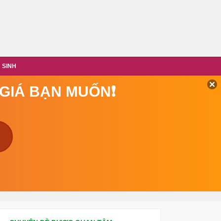
 SINH
 GIÁ BẠN MUỐN❗