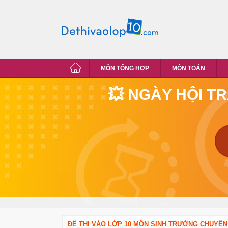
MÔN TỔNG HỢP
MÔN TOÁN
💥 NGÀY HỘI T
ĐỀ THI VÀO LỚP 10 MÔN SINH TRƯỜNG CHUYÊN