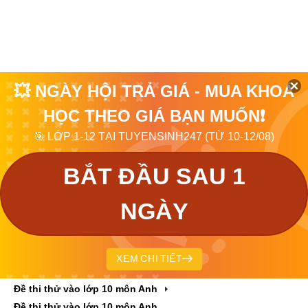
💥 NGÀY HỘI TRẢ GIÁ - MUA KHOÁ
HỌC THEO GIÁ BẠN MUỐN❗
🎯 LỚP 1-12 TẠI TUYENSINH247 (TỪ 10-12/08)
BẮT ĐẦU SAU 1
NGÀY
XEM CHI TIẾT
Đề thi thử vào lớp 10 môn Anh
Đề thi thử vào lớp 10 môn Anh