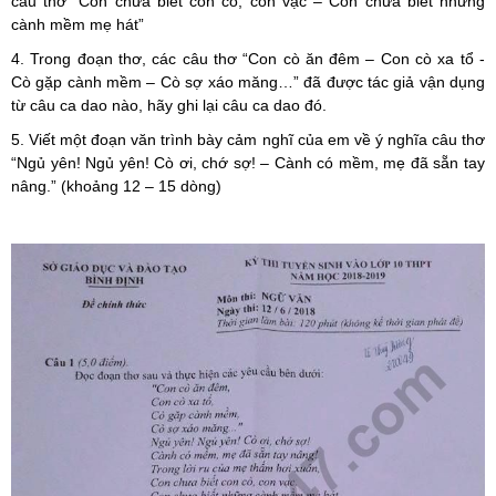
câu thơ “Con chưa biết con cò, con vạc – Con chưa biết những
cành mềm mẹ hát”
4. Trong đoạn thơ, các câu thơ “Con cò ăn đêm – Con cò xa tổ -
Cò gặp cành mềm – Cò sợ xáo măng…” đã được tác giả vận dụng
từ câu ca dao nào, hãy ghi lại câu ca dao đó.
5. Viết một đoạn văn trình bày cảm nghĩ của em về ý nghĩa câu thơ
“Ngủ yên! Ngủ yên! Cò ơi, chớ sợ! – Cành có mềm, mẹ đã sẵn tay
nâng.” (khoảng 12 – 15 dòng)