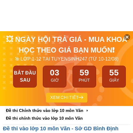
💥 NGÀY HỘI TRẢ GIÁ - MUA KHOÁ
HỌC THEO GIÁ BẠN MUỐN❗
🎯 LỚP 1-12 TẠI TUYENSINH247 (TỪ 10-12/08)
03
59
54
BẮT ĐẦU
SAU
GIỜ
PHÚT
GIÂY
XEM CHI TIẾT
Đề thi Chính thức vào lớp 10 môn Văn
Đề thi chính thức vào lớp 10 môn Văn
Đề thi vào lớp 10 môn Văn - Sở GD Bình Định