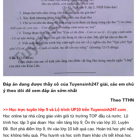
Đáp án đang được thầy cô của Tuyensinh247 giải, các em chú
ý theo dõi để xem đáp án sớm nhất
Theo TTHN
>> Học trực tuyến lớp 9 và Lộ trình UP10 trên Tuyensinh247.com
.
Học online tại nhà cũng giáo viên giỏi từ trường TOP đầu cả nước. Lộ
trình học tập 3 giai đoạn: Học nền tảng lớp 9, Ôn thi vào lớp 10, Luyện
Đề. Bứt phá điểm lớp 9, thi vào lớp 10 kết quả cao. Hoàn trả học phí nếu
học không hiệu quả. Phụ huynh và học sinh tham khảo chi tiết khoá học