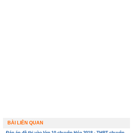
BÀI LIÊN QUAN
Đáp án đề thi vào lớp 10 chuyên Hóa 2018 - THPT chuyên