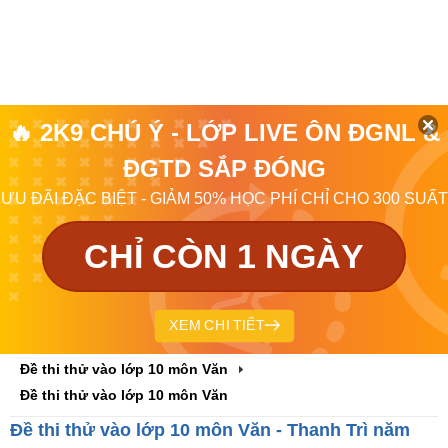
🔥 2K9 CHÚ Ý - LỚP LIVE ÔN ĐGNL &
ĐGTD SẮP ĐÓNG
ƯU ĐÃI ĐẶC BIỆT - GIẢM 50% HỌC PHÍ CHỈ CHO 300 SUẤT
CHỈ CÒN 1 NGÀY
XEM CHI TIẾT
Đề thi thử vào lớp 10 môn Văn
Đề thi thử vào lớp 10 môn Văn
Đề thi thử vào lớp 10 môn Văn - Thanh Trì năm